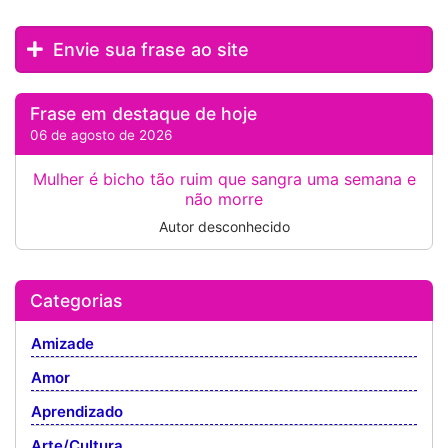
Envie sua frase ao site
Frase em destaque de hoje
06 de agosto de 2026
Mulher é bicho tão ruim que sangra uma semana e
não morre
Autor desconhecido
Categorias
Amizade
Amor
Aprendizado
Arte/Cultura