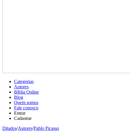
Categorias
Autores
Bíblia Online
Blog
Quem somos
Fale conosco
Entrar
Cadastrar
Ditados
/
Autores
/
Pablo Picasso