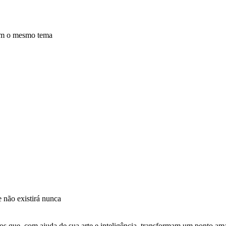
com o mesmo tema
e não existirá nunca
s que, com ajuda de sua arte e inteligência, transformam um ponto am