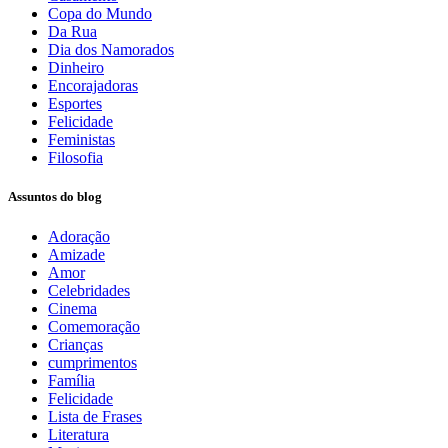
Copa do Mundo
Da Rua
Dia dos Namorados
Dinheiro
Encorajadoras
Esportes
Felicidade
Feministas
Filosofia
Assuntos do blog
Adoração
Amizade
Amor
Celebridades
Cinema
Comemoração
Crianças
cumprimentos
Família
Felicidade
Lista de Frases
Literatura