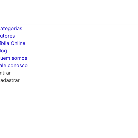
ategorias
utores
íblia Online
log
uem somos
ale conosco
ntrar
adastrar