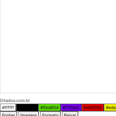
Ditados.com.br
#ffffff
#000000
#5bd604
#7100e2
#dd0000
#ede
Fontes
Imagens
Formato
Baixar