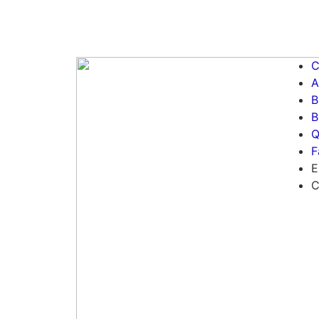
C
A
B
B
Q
F
E
C