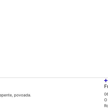
F
0
repente, povoada.
O
R