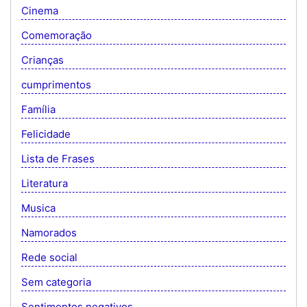
Cinema
Comemoração
Crianças
cumprimentos
Família
Felicidade
Lista de Frases
Literatura
Musica
Namorados
Rede social
Sem categoria
Sentimentos negativos