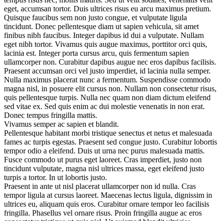
eget, accumsan tortor. Duis ultrices risus eu arcu maximus pretium.
Quisque faucibus sem non justo congue, et vulputate ligula
tincidunt. Donec pellentesque diam ut sapien vehicula, sit amet
finibus nibh faucibus. Integer dapibus id dui a vulputate. Nullam
eget nibh tortor. Vivamus quis augue maximus, porttitor orci quis,
lacinia est. Integer porta cursus arcu, quis fermentum sapien
ullamcorper non. Curabitur dapibus augue nec eros dapibus facilisis.
Praesent accumsan orci vel justo imperdiet, id lacinia nulla semper.
Nulla maximus placerat nunc a fermentum. Suspendisse commodo
magna nisl, in posuere elit cursus non. Nullam non consectetur risus,
quis pellentesque turpis. Nulla nec quam non diam dictum eleifend
sed vitae ex. Sed quis enim ac dui molestie venenatis in non erat.
Donec tempus fringilla mattis.
Vivamus semper ac sapien et blandit.
Pellentesque habitant morbi tristique senectus et netus et malesuada
fames ac turpis egestas. Praesent sed congue justo. Curabitur lobortis
tempor odio a eleifend. Duis ut urna nec purus malesuada mattis.
Fusce commodo ut purus eget laoreet. Cras imperdiet, justo non
tincidunt vulputate, magna nisl ultrices massa, eget eleifend justo
turpis a tortor. In ut lobortis justo.
Praesent in ante ut nisl placerat ullamcorper non id nulla. Cras
tempor ligula at cursus laoreet. Maecenas lectus ligula, dignissim in
ultrices eu, aliquam quis eros. Curabitur ornare tempor leo facilisis
fringilla. Phasellus vel ornare risus. Proin fringilla augue ac eros