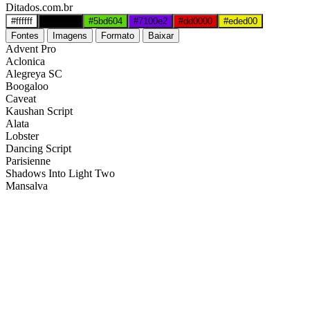
Ditados.com.br
#ffffff
#000000
#5bd604
#7100e2
#dd0000
#eded00
Fontes
Imagens
Formato
Baixar
Advent Pro
Aclonica
Alegreya SC
Boogaloo
Caveat
Kaushan Script
Alata
Lobster
Dancing Script
Parisienne
Shadows Into Light Two
Mansalva