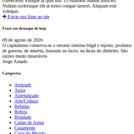
consectetur tristique ut quis nisl. Ut euismod blandit ultricies.
Nullam scelerisque elit at tortor congue laoreet. Aliquam erat
volutpat.
Envie sua frase ao site
Frase em destaque de hoje
09 de agosto de 2026
O capitalismo conserva-se o mesmo sistema frágil e injusto, produtor
de guerras, de miséria, baseado no lucro, na ânsia do dinheiro. São
razões muito miseráveis
Jorge Amado
Categorias
Amizade
Amor
Aprendizado
Arte/Cultura
Bebidas
Beleza
Bondade
Cartas de Amor
Casamento
Copa do Mundo