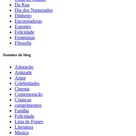
Da Rua
Dia dos Namorados
Dinheiro
Encorajadoras
Esportes
Felicidade
Feministas
Filosofia
Assuntos do blog
Adoração
Amizade
Amor
Celebridades
Cinema
Comemoração
Crianças
cumprimentos
Família
Felicidade
Lista de Frases
Literatura
Musica