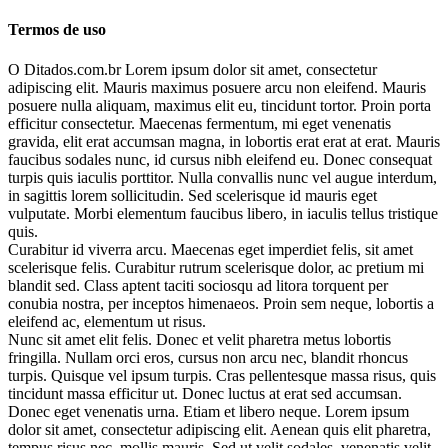
Termos de uso
O Ditados.com.br Lorem ipsum dolor sit amet, consectetur
adipiscing elit. Mauris maximus posuere arcu non eleifend. Mauris
posuere nulla aliquam, maximus elit eu, tincidunt tortor. Proin porta
efficitur consectetur. Maecenas fermentum, mi eget venenatis
gravida, elit erat accumsan magna, in lobortis erat erat at erat. Mauris
faucibus sodales nunc, id cursus nibh eleifend eu. Donec consequat
turpis quis iaculis porttitor. Nulla convallis nunc vel augue interdum,
in sagittis lorem sollicitudin. Sed scelerisque id mauris eget
vulputate. Morbi elementum faucibus libero, in iaculis tellus tristique
quis.
Curabitur id viverra arcu. Maecenas eget imperdiet felis, sit amet
scelerisque felis. Curabitur rutrum scelerisque dolor, ac pretium mi
blandit sed. Class aptent taciti sociosqu ad litora torquent per
conubia nostra, per inceptos himenaeos. Proin sem neque, lobortis a
eleifend ac, elementum ut risus.
Nunc sit amet elit felis. Donec et velit pharetra metus lobortis
fringilla. Nullam orci eros, cursus non arcu nec, blandit rhoncus
turpis. Quisque vel ipsum turpis. Cras pellentesque massa risus, quis
tincidunt massa efficitur ut. Donec luctus at erat sed accumsan.
Donec eget venenatis urna. Etiam et libero neque. Lorem ipsum
dolor sit amet, consectetur adipiscing elit. Aenean quis elit pharetra,
tempus risus nec, mollis mauris. Sed ut velit sodales, venenatis velit