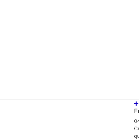
F
0
C
qu