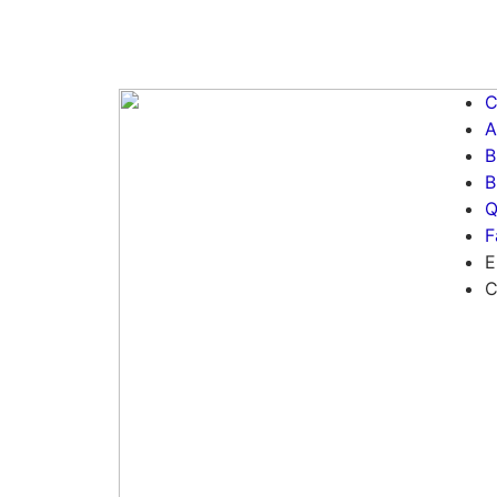
C
A
B
B
Q
F
E
C