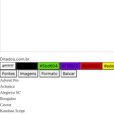
Ditados.com.br
#ffffff
#000000
#5bd604
#7100e2
#dd0000
#ede
Fontes
Imagens
Formato
Baixar
Advent Pro
Aclonica
Alegreya SC
Boogaloo
Caveat
Kaushan Script