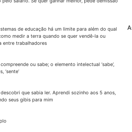
o pelo salário. Se quer ganhar melhor, pede demissão
A
sistemas de educação há um limite para além do qual
 como medir a terra quando se quer vendê-la ou
a entre trabalhadores
compreende ou sabe; o elemento intelectual ‘sabe’,
 ‘sente’
 descobri que sabia ler. Aprendi sozinho aos 5 anos,
ndo seus gibis para mim
plo