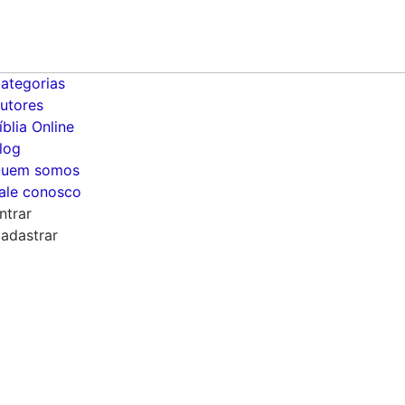
ategorias
utores
íblia Online
log
uem somos
ale conosco
ntrar
adastrar