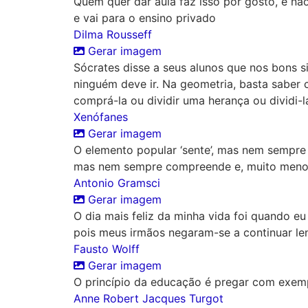
Quem quer dar aula faz isso por gosto, e nã
e vai para o ensino privado
Dilma Rousseff
Gerar imagem
Sócrates disse a seus alunos que nos bons 
ninguém deve ir. Na geometria, basta saber
comprá-la ou dividir uma herança ou dividi-l
Xenófanes
Gerar imagem
O elemento popular ‘sente’, mas nem sempre 
mas nem sempre compreende e, muito menos,
Antonio Gramsci
Gerar imagem
O dia mais feliz da minha vida foi quando eu
pois meus irmãos negaram-se a continuar le
Fausto Wolff
Gerar imagem
O princípio da educação é pregar com exem
Anne Robert Jacques Turgot