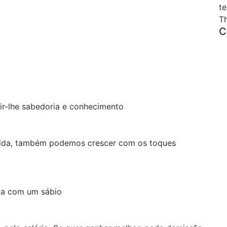
t
T
C
ir-lhe sabedoria e conhecimento
vida, também podemos crescer com os toques
ia com um sábio