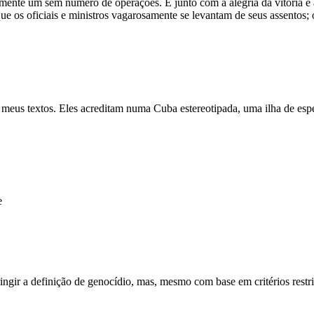
ente um sem número de operações. E junto com a alegria da vitória e a 
e os oficiais e ministros vagarosamente se levantam de seus assentos; o
 meus textos. Eles acreditam numa Cuba estereotipada, uma ilha de e
e
ingir a definição de genocídio, mas, mesmo com base em critérios restr