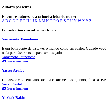
Autores por letras
Encontre autores pela primeira letra do nome:
A
B
C
D
E
F
G
H
I
J
K
L
M
N
O
P
Q
R
S
T
U
V
W
X
Y
Z
Exibindo autores iniciados com a letra Y:
Yamamoto Tsunetomo
É um bom ponto de vista ver o mundo como um sonho. Quando você t
nada para fazer e nada para ser desejado
Yamamoto Tsunetomo
Gerar imagem
Yasser Arafat
Depois de cinqüenta anos de luta e sofrimento sangrento, já basta. Bas
Yasser Arafat
Gerar imagem
Yitzhak Rabin