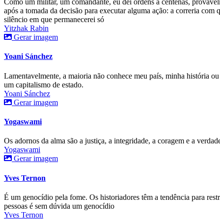
Como um militar, um comandante, eu dei ordens a centenas, provavelm
após a tomada da decisão para executar alguma ação: a correria com qu
silêncio em que permanecerei só
Yitzhak Rabin
Gerar imagem
Yoani Sánchez
Lamentavelmente, a maioria não conhece meu país, minha história ou
um capitalismo de estado.
Yoani Sánchez
Gerar imagem
Yogaswami
Os adornos da alma são a justiça, a integridade, a coragem e a verdad
Yogaswami
Gerar imagem
Yves Ternon
É um genocídio pela fome. Os historiadores têm a tendência para restr
pessoas é sem dúvida um genocídio
Yves Ternon