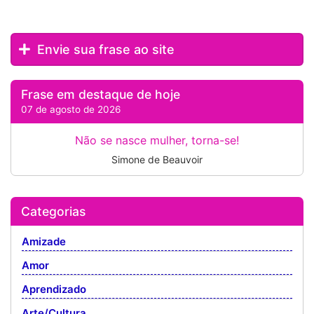
Envie sua frase ao site
Frase em destaque de hoje
07 de agosto de 2026
Não se nasce mulher, torna-se!
Simone de Beauvoir
Categorias
Amizade
Amor
Aprendizado
Arte/Cultura