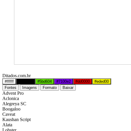
Ditados.com.br
#ffffff
#000000
#5bd604
#7100e2
#dd0000
#eded00
Fontes
Imagens
Formato
Baixar
Advent Pro
Aclonica
Alegreya SC
Boogaloo
Caveat
Kaushan Script
Alata
Lobster