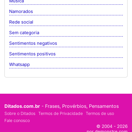
Musica
Namorados
Rede social
Sem categoria
Sentimentos negativos
Sentimentos positivos
Whatsapp
Ditados.com.br
- Frases, Provérbios, Pensamentos
Sobre o Ditados
Termos de Privacidade
Termos de uso
Fale conosco
© 2004 - 2026
por demonstre.com