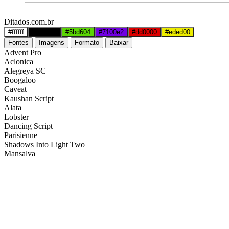
Ditados.com.br
#ffffff
#000000
#5bd604
#7100e2
#dd0000
#eded00
Fontes
Imagens
Formato
Baixar
Advent Pro
Aclonica
Alegreya SC
Boogaloo
Caveat
Kaushan Script
Alata
Lobster
Dancing Script
Parisienne
Shadows Into Light Two
Mansalva