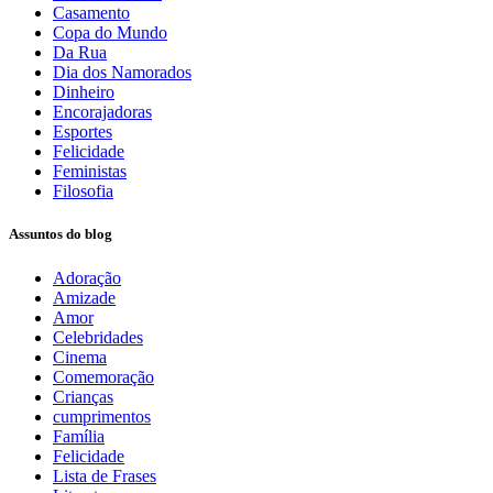
Casamento
Copa do Mundo
Da Rua
Dia dos Namorados
Dinheiro
Encorajadoras
Esportes
Felicidade
Feministas
Filosofia
Assuntos do blog
Adoração
Amizade
Amor
Celebridades
Cinema
Comemoração
Crianças
cumprimentos
Família
Felicidade
Lista de Frases