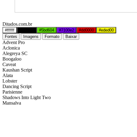
Ditados.com.br
#ffffff
#000000
#5bd604
#7100e2
#dd0000
#eded00
Fontes
Imagens
Formato
Baixar
Advent Pro
Aclonica
Alegreya SC
Boogaloo
Caveat
Kaushan Script
Alata
Lobster
Dancing Script
Parisienne
Shadows Into Light Two
Mansalva