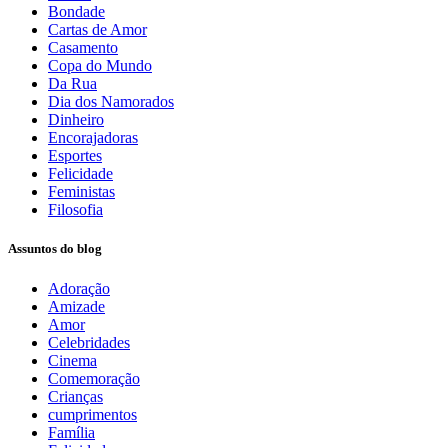
Bondade
Cartas de Amor
Casamento
Copa do Mundo
Da Rua
Dia dos Namorados
Dinheiro
Encorajadoras
Esportes
Felicidade
Feministas
Filosofia
Assuntos do blog
Adoração
Amizade
Amor
Celebridades
Cinema
Comemoração
Crianças
cumprimentos
Família