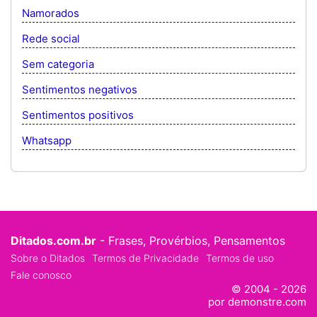
Namorados
Rede social
Sem categoria
Sentimentos negativos
Sentimentos positivos
Whatsapp
Ditados.com.br
- Frases, Provérbios, Pensamentos
Sobre o Ditados
Termos de Privacidade
Termos de uso
Fale conosco
© 2004 - 2026
por demonstre.com