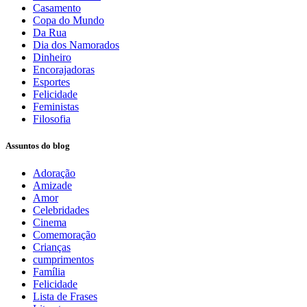
Casamento
Copa do Mundo
Da Rua
Dia dos Namorados
Dinheiro
Encorajadoras
Esportes
Felicidade
Feministas
Filosofia
Assuntos do blog
Adoração
Amizade
Amor
Celebridades
Cinema
Comemoração
Crianças
cumprimentos
Família
Felicidade
Lista de Frases