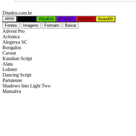
Ditados.com.br
#ffffff
#000000
#5bd604
#7100e2
#dd0000
#eded00
Fontes
Imagens
Formato
Baixar
Advent Pro
Aclonica
Alegreya SC
Boogaloo
Caveat
Kaushan Script
Alata
Lobster
Dancing Script
Parisienne
Shadows Into Light Two
Mansalva