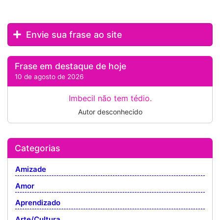
Envie sua frase ao site
Frase em destaque de hoje
10 de agosto de 2026
Imbecil não tem tédio.
Autor desconhecido
Categorias
Amizade
Amor
Aprendizado
Arte/Cultura