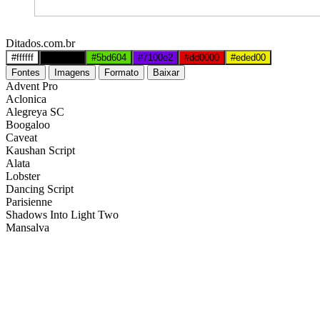
Ditados.com.br
#ffffff
#000000
#5bd604
#7100e2
#dd0000
#eded00
Fontes
Imagens
Formato
Baixar
Advent Pro
Aclonica
Alegreya SC
Boogaloo
Caveat
Kaushan Script
Alata
Lobster
Dancing Script
Parisienne
Shadows Into Light Two
Mansalva