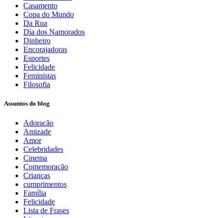
Casamento
Copa do Mundo
Da Rua
Dia dos Namorados
Dinheiro
Encorajadoras
Esportes
Felicidade
Feministas
Filosofia
Assuntos do blog
Adoração
Amizade
Amor
Celebridades
Cinema
Comemoração
Crianças
cumprimentos
Família
Felicidade
Lista de Frases