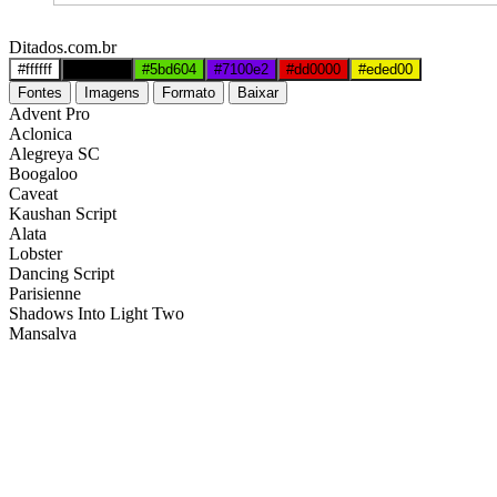
Ditados.com.br
#ffffff
#000000
#5bd604
#7100e2
#dd0000
#eded00
Fontes
Imagens
Formato
Baixar
Advent Pro
Aclonica
Alegreya SC
Boogaloo
Caveat
Kaushan Script
Alata
Lobster
Dancing Script
Parisienne
Shadows Into Light Two
Mansalva