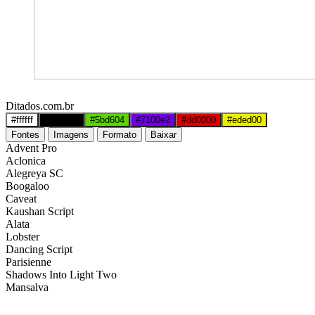
Ditados.com.br
#ffffff
#000000
#5bd604
#7100e2
#dd0000
#eded00
Fontes
Imagens
Formato
Baixar
Advent Pro
Aclonica
Alegreya SC
Boogaloo
Caveat
Kaushan Script
Alata
Lobster
Dancing Script
Parisienne
Shadows Into Light Two
Mansalva