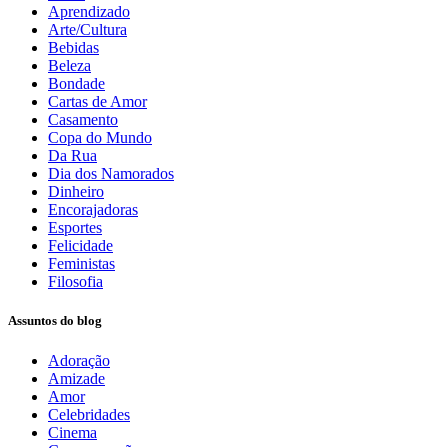
Aprendizado
Arte/Cultura
Bebidas
Beleza
Bondade
Cartas de Amor
Casamento
Copa do Mundo
Da Rua
Dia dos Namorados
Dinheiro
Encorajadoras
Esportes
Felicidade
Feministas
Filosofia
Assuntos do blog
Adoração
Amizade
Amor
Celebridades
Cinema