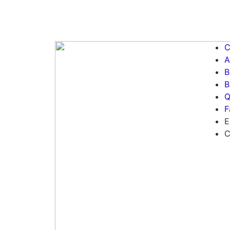
C
A
B
B
Q
F
E
C