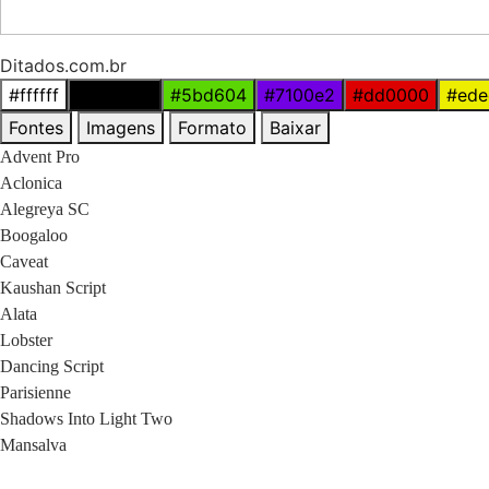
Ditados.com.br
#ffffff
#000000
#5bd604
#7100e2
#dd0000
#ede
Fontes
Imagens
Formato
Baixar
Advent Pro
Aclonica
Alegreya SC
Boogaloo
Caveat
Kaushan Script
Alata
Lobster
Dancing Script
Parisienne
Shadows Into Light Two
Mansalva