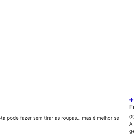
F
0
ta pode fazer sem tirar as roupas... mas é melhor se
A 
ge