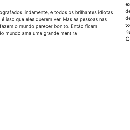
ex
de
grafados lindamente, e todos os brilhantes idiotas
de
 é isso que eles querem ver. Mas as pessoas nas
t
os fazem o mundo parecer bonito. Então ficam
Ka
todo mundo ama uma grande mentira
C