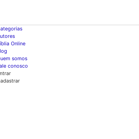
ategorias
utores
íblia Online
log
uem somos
ale conosco
ntrar
adastrar