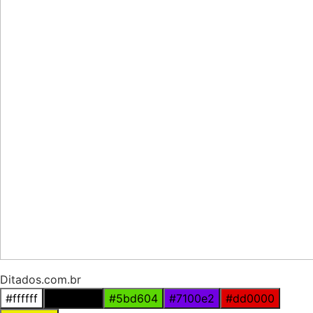
Ditados.com.br
#ffffff
#000000
#5bd604
#7100e2
#dd0000