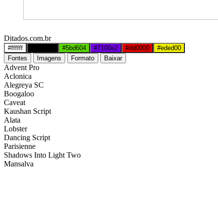
Ditados.com.br
#ffffff
#000000
#5bd604
#7100e2
#dd0000
#eded00
Fontes
Imagens
Formato
Baixar
Advent Pro
Aclonica
Alegreya SC
Boogaloo
Caveat
Kaushan Script
Alata
Lobster
Dancing Script
Parisienne
Shadows Into Light Two
Mansalva