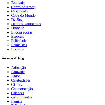
Bondade
Cartas de Amor
Casamento
Copa do Mundo
Da Rua
Dia dos Namorados
Dinheiro
Encorajadoras
Esportes
Felicidade
Feministas
Filosofia
Assuntos do blog
Adoração
Amizade
Amor
Celebridades
Cinema
Comemoração
Crianças
cumprimentos
Família