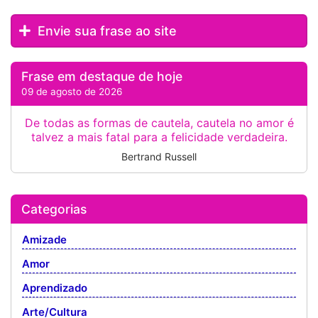
Envie sua frase ao site
Frase em destaque de hoje
09 de agosto de 2026
De todas as formas de cautela, cautela no amor é
talvez a mais fatal para a felicidade verdadeira.
Bertrand Russell
Categorias
Amizade
Amor
Aprendizado
Arte/Cultura