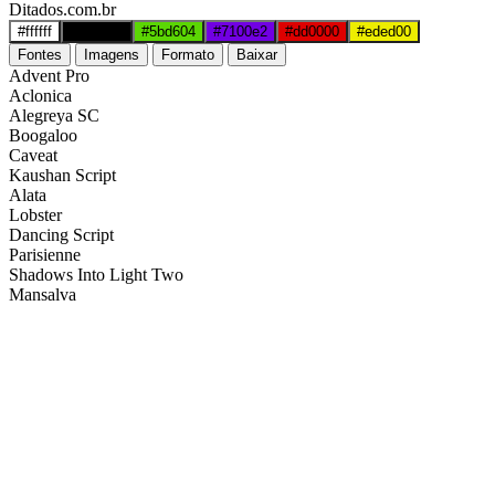
Ditados.com.br
#ffffff
#000000
#5bd604
#7100e2
#dd0000
#eded00
Fontes
Imagens
Formato
Baixar
Advent Pro
Aclonica
Alegreya SC
Boogaloo
Caveat
Kaushan Script
Alata
Lobster
Dancing Script
Parisienne
Shadows Into Light Two
Mansalva