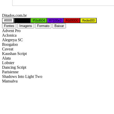
Ditados.com.br
#ffffff
#000000
#5bd604
#7100e2
#dd0000
#eded00
Fontes
Imagens
Formato
Baixar
Advent Pro
Aclonica
Alegreya SC
Boogaloo
Caveat
Kaushan Script
Alata
Lobster
Dancing Script
Parisienne
Shadows Into Light Two
Mansalva