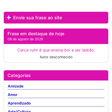
Envie sua frase ao site
Frase em destaque de hoje
08 de agosto de 2026
Cerca ruím é que ensina boi a ser ladrão.
Autor desconhecido
Categorias
Amizade
Amor
Aprendizado
Arte/Cultura