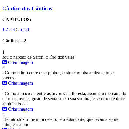
Cântico dos Cânticos
CAPÍTULOS:
1
2
3
4
5
6
7
8
Cânticos – 2
1
sou o narciso de Saron, o lírio dos vales.
Criar imagem
2
- Como o lírio entre os espinhos, assim é minha amiga entre as
jovens.
Criar imagem
3
- Como a macieira entre as árvores da floresta, assim é o meu amado
entre os jovens; gosto de sentar-me à sua sombra, e seu fruto é doce
à minha boca.
Criar imagem
4
Ele introduziu-me num celeiro, e o estandarte, que levanta sobre
mim, é o amor.