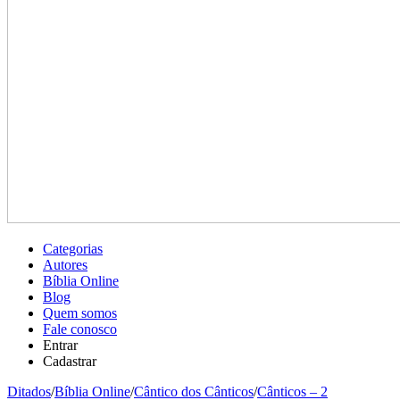
Categorias
Autores
Bíblia Online
Blog
Quem somos
Fale conosco
Entrar
Cadastrar
Ditados
/
Bíblia Online
/
Cântico dos Cânticos
/
Cânticos – 2