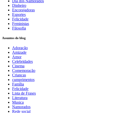
Dia dos Namorados
Dinheiro
Encorajadoras
Esportes
Felicidade
Feministas
Filosofia
Assuntos do blog
Adoração
Amizade
Amor
Celebridades
Cinema
Comemoração
Crianças
cumprimentos
Família
Felicidade
Lista de Frases
Literatura
Musica
Namorados
Rede social