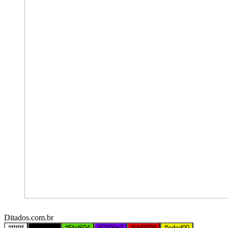
Ditados.com.br
#ffffff
#000000
#5bd604
#7100e2
#dd0000
#eded00