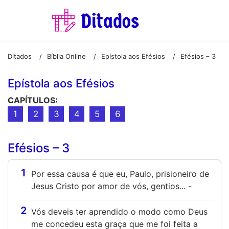
Ditados
Bíblia Online
Epístola aos Efésios
Efésios – 3
/
/
/
Epístola aos Efésios
CAPÍTULOS:
1
2
3
4
5
6
Efésios – 3
1
Por essa causa é que eu, Paulo, prisioneiro de
Jesus Cristo por amor de vós, gentios... -
2
Vós deveis ter aprendido o modo como Deus
me concedeu esta graça que me foi feita a