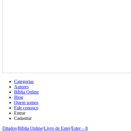
Categorias
Autores
Bíblia Online
Blog
Quem somos
Fale conosco
Entrar
Cadastrar
Ditados
/
Bíblia Online
/
Livro de Ester
/
Ester – 8