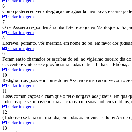
Criar imagem
6
Como poderia eu ver a desgraça que aguarda meu povo, e como poderi
Criar imagem
7
O rei Assuero respondeu à rainha Ester e ao judeu Mardoqueu: Fiz pre
Criar imagem
8
Escrevei, portanto, vós mesmos, em nome do rei, em favor dos judeus,
Criar imagem
9
Foram então chamados os escribas do rei, no vigésimo terceiro dia do
das cento e vinte e sete províncias situadas entre a Índia e a Etiópia, 
Criar imagem
10
Redigiram-se, pois, em nome do rei Assuero e marcaram-se com o selo 
Criar imagem
11
Essas comunicações diziam que o rei outorgava aos judeus, em qualquer
todos os que se armassem para atacá-los, com suas mulheres e filhos; 
Criar imagem
12
(Tudo isso se faria) num só dia, em todas as províncias do rei Assue
Criar imagem
13