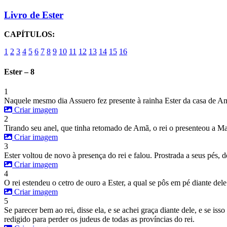
Livro de Ester
CAPÍTULOS:
1
2
3
4
5
6
7
8
9
10
11
12
13
14
15
16
Ester – 8
1
Naquele mesmo dia Assuero fez presente à rainha Ester da casa de Amã
Criar imagem
2
Tirando seu anel, que tinha retomado de Amã, o rei o presenteou a Ma
Criar imagem
3
Ester voltou de novo à presença do rei e falou. Prostrada a seus pés,
Criar imagem
4
O rei estendeu o cetro de ouro a Ester, a qual se pôs em pé diante dele
Criar imagem
5
Se parecer bem ao rei, disse ela, e se achei graça diante dele, e se is
redigido para perder os judeus de todas as províncias do rei.