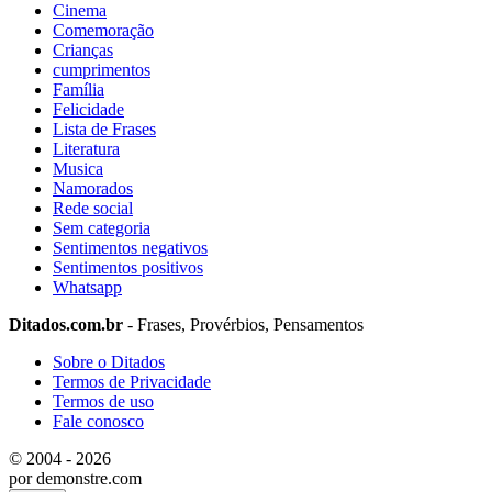
Cinema
Comemoração
Crianças
cumprimentos
Família
Felicidade
Lista de Frases
Literatura
Musica
Namorados
Rede social
Sem categoria
Sentimentos negativos
Sentimentos positivos
Whatsapp
Ditados.com.br
- Frases, Provérbios, Pensamentos
Sobre o Ditados
Termos de Privacidade
Termos de uso
Fale conosco
© 2004 - 2026
por demonstre.com