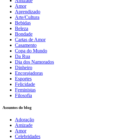
Amizade
Amor
Aprendizado
Arte/Cultura
Bebidas
Beleza
Bondade
Cartas de Amor
Casamento
Copa do Mundo
Da Rua
Dia dos Namorados
Dinheiro
Encorajadoras
Esportes
Felicidade
Feministas
Filosofia
Assuntos do blog
Adoração
Amizade
Amor
Celebridades