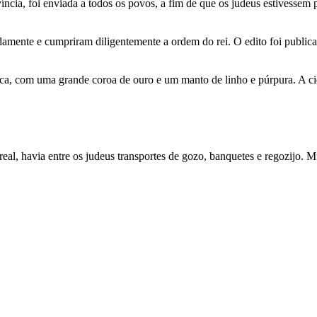
cia, foi enviada a todos os povos, a fim de que os judeus estivessem pr
adamente e cumpriram diligentemente a ordem do rei. O edito foi public
ca, com uma grande coroa de ouro e um manto de linho e púrpura. A cid
al, havia entre os judeus transportes de gozo, banquetes e regozijo. Mu