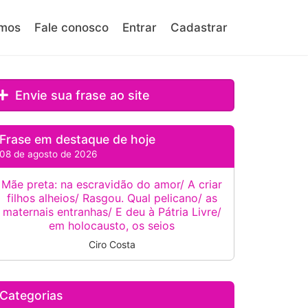
mos
Fale conosco
Entrar
Cadastrar
Envie sua frase ao site
Frase em destaque de hoje
08 de agosto de 2026
Mãe preta: na escravidão do amor/ A criar
filhos alheios/ Rasgou. Qual pelicano/ as
maternais entranhas/ E deu à Pátria Livre/
em holocausto, os seios
Ciro Costa
Categorias