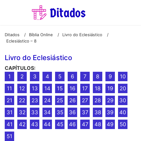
Ditados
Bíblia Online
Livro do Eclesiástico
/
/
/
Eclesiástico – 8
Livro do Eclesiástico
CAPÍTULOS:
1
2
3
4
5
6
7
8
9
10
11
12
13
14
15
16
17
18
19
20
21
22
23
24
25
26
27
28
29
30
31
32
33
34
35
36
37
38
39
40
41
42
43
44
45
46
47
48
49
50
51