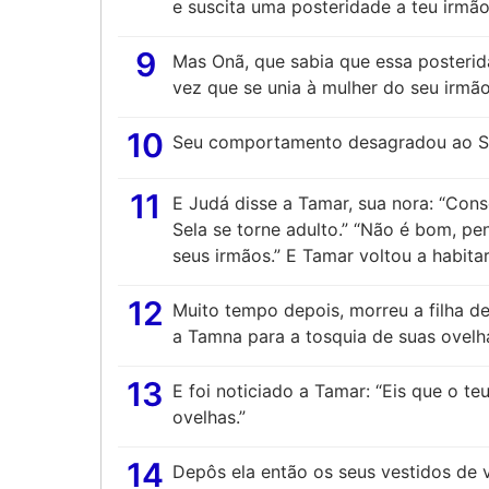
e suscita uma posteridade a teu irmão
9
Mas Onã, que sabia que essa posterid
vez que se unia à mulher do seu irmão
10
Seu comportamento desagradou ao Se
11
E Judá disse a Tamar, sua nora: “Cons
Sela se torne adulto.” “Não é bom, p
seus irmãos.” E Tamar voltou a habita
12
Muito tempo depois, morreu a filha de
a Tamna para a tosquia de suas ovelh
13
E foi noticiado a Tamar: “Eis que o t
ovelhas.”
14
Depôs ela então os seus vestidos de v