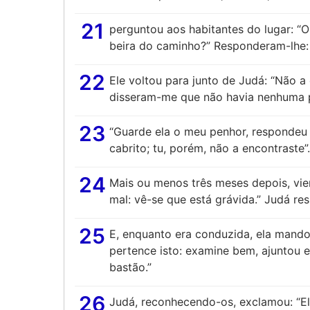
21
perguntou aos habitantes do lugar: “O
beira do caminho?” Responderam-lhe: 
22
Ele voltou para junto de Judá: “Não a 
disseram-me que não havia nenhuma pr
23
“Guarde ela o meu penhor, respondeu 
cabrito; tu, porém, não a encontraste”.
24
Mais ou menos três meses depois, vie
mal: vê-se que está grávida.” Judá res
25
E, enquanto era conduzida, ela mand
pertence isto: examine bem, ajuntou e
bastão.”
26
Judá, reconhecendo-os, exclamou: “Ela