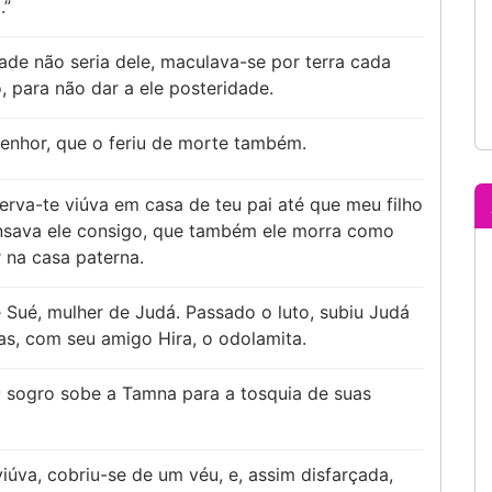
.”
ade não seria dele, maculava-se por terra cada
, para não dar a ele posteridade.
nhor, que o feriu de morte também.
erva-te viúva em casa de teu pai até que meu filho
ensava ele consigo, que também ele morra como
r na casa paterna.
 Sué, mulher de Judá. Passado o luto, subiu Judá
as, com seu amigo Hira, o odolamita.
eu sogro sobe a Tamna para a tosquia de suas
iúva, cobriu-se de um véu, e, assim disfarçada,