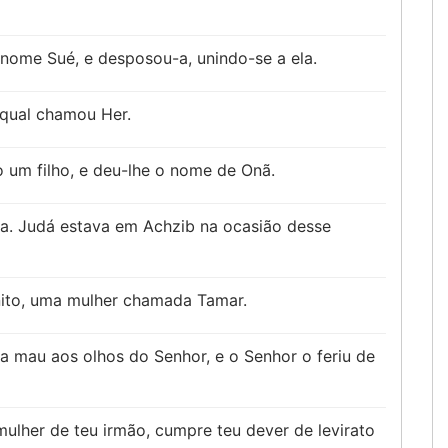
e nome Sué, e desposou-a, unindo-se a ela.
 qual chamou Her.
um filho, e deu-lhe o nome de Onã.
la. Judá estava em Achzib na ocasião desse
nito, uma mulher chamada Tamar.
a mau aos olhos do Senhor, e o Senhor o feriu de
mulher de teu irmão, cumpre teu dever de levirato