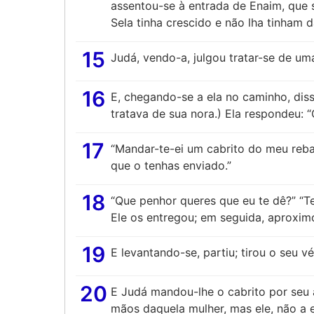
assentou-se à entrada de Enaim, que 
Sela tinha crescido e não lha tinham 
15
Judá, vendo-a, julgou tratar-se de uma
16
E, chegando-se a ela no caminho, diss
tratava de sua nora.) Ela respondeu: 
17
“Mandar-te-ei um cabrito do meu reb
que o tenhas enviado.”
18
“Que penhor queres que eu te dê?” “Te
Ele os entregou; em seguida, aproxim
19
E levantando-se, partiu; tirou o seu v
20
E Judá mandou-lhe o cabrito por seu a
mãos daquela mulher, mas ele, não a 