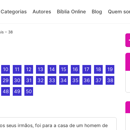
Categorias
Autores
Bíblia Online
Blog
Quem so
is – 38
10
11
12
13
14
15
16
17
18
19
29
30
31
32
33
34
35
36
37
38
48
49
50
os seus irmãos, foi para a casa de um homem de