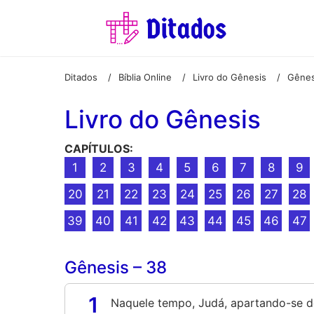
Ditados
Bíblia Online
Livro do Gênesis
Gênes
/
/
/
Livro do Gênesis
CAPÍTULOS:
1
2
3
4
5
6
7
8
9
20
21
22
23
24
25
26
27
28
39
40
41
42
43
44
45
46
47
Gênesis – 38
1
Naquele tempo, Judá, apartando-se d