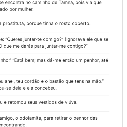
se encontra no caminho de Tamna, pois via que
dado por mulher.
 prostituta, porque tinha o rosto coberto.
e: “Queres juntar-te comigo?” (Ignorava ele que se
“O que me darás para juntar-me contigo?”
anho.” “Está bem; mas dá-me então um penhor, até
u anel, teu cordão e o bastão que tens na mão.”
ou-se dela e ela concebeu.
éu e retomou seus vestidos de viúva.
migo, o odolamita, para retirar o penhor das
encontrando,