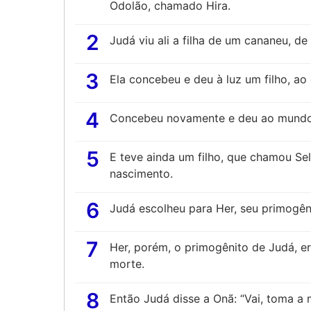
Odolão, chamado Hira.
2
Judá viu ali a filha de um cananeu, d
3
Ela concebeu e deu à luz um filho, ao
4
Concebeu novamente e deu ao mundo 
5
E teve ainda um filho, que chamou Se
nascimento.
6
Judá escolheu para Her, seu primogê
7
Her, porém, o primogênito de Judá, er
morte.
8
Então Judá disse a Onã: “Vai, toma a 