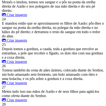
Moisés o imolou, tomou seu sangue e o pôs na ponta da orelha
direita de Aarão e nos polegares de sua mão direita e do seu pé
direito.
Criar imagem
24
E mandou então que se aproximassem os filhos de Aarão: pôs-lhes o
sangue na ponta da orelha direita, no polegar da mão direita e no
hálux do pé direito; e derramou o resto do sangue em todo o redor
do altar.
Criar imagem
25
Depois tomou a gordura, a cauda, toda a gordura que envolve as
entranhas, a pele que recobre o fígado, os dois rins com sua gordura
e a coxa direita.
Criar imagem
26
Tomou também da cesta de pães ázimos, colocada diante do Senhor,
um bolo amassado sem fermento, um bolo amassado com óleo e
uma bolacha, e os pôs sobre a gordura e a coxa direita.
Criar imagem
27
Meteu tudo isso nas mãos de Aarão e de seus filhos para agitá-los
como oferta diante do Senhor.
Criar imagem
28