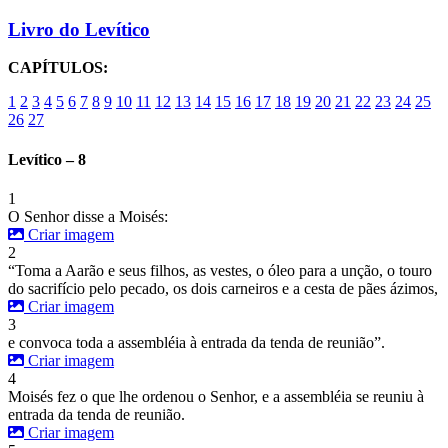
Livro do Levítico
CAPÍTULOS:
1
2
3
4
5
6
7
8
9
10
11
12
13
14
15
16
17
18
19
20
21
22
23
24
25
26
27
Levítico – 8
1
O Senhor disse a Moisés:
Criar imagem
2
“Toma a Aarão e seus filhos, as vestes, o óleo para a unção, o touro
do sacrifício pelo pecado, os dois carneiros e a cesta de pães ázimos,
Criar imagem
3
e convoca toda a assembléia à entrada da tenda de reunião”.
Criar imagem
4
Moisés fez o que lhe ordenou o Senhor, e a assembléia se reuniu à
entrada da tenda de reunião.
Criar imagem