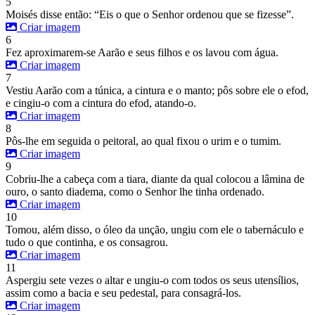
5
Moisés disse então: “Eis o que o Senhor ordenou que se fizesse”.
Criar imagem
6
Fez aproximarem-se Aarão e seus filhos e os lavou com água.
Criar imagem
7
Vestiu Aarão com a túnica, a cintura e o manto; pôs sobre ele o efod,
e cingiu-o com a cintura do efod, atando-o.
Criar imagem
8
Pôs-lhe em seguida o peitoral, ao qual fixou o urim e o tumim.
Criar imagem
9
Cobriu-lhe a cabeça com a tiara, diante da qual colocou a lâmina de
ouro, o santo diadema, como o Senhor lhe tinha ordenado.
Criar imagem
10
Tomou, além disso, o óleo da unção, ungiu com ele o tabernáculo e
tudo o que continha, e os consagrou.
Criar imagem
11
Aspergiu sete vezes o altar e ungiu-o com todos os seus utensílios,
assim como a bacia e seu pedestal, para consagrá-los.
Criar imagem