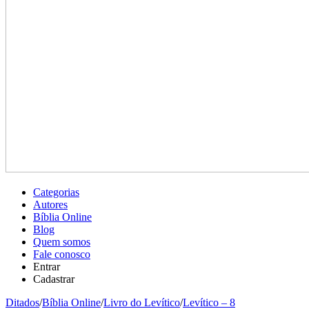
Categorias
Autores
Bíblia Online
Blog
Quem somos
Fale conosco
Entrar
Cadastrar
Ditados
/
Bíblia Online
/
Livro do Levítico
/
Levítico – 8