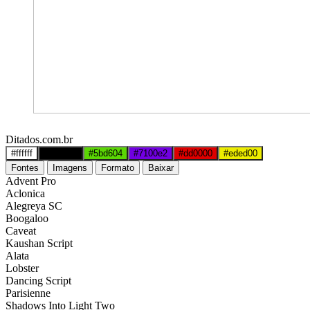
Ditados.com.br
#ffffff
#000000
#5bd604
#7100e2
#dd0000
#eded00
Fontes
Imagens
Formato
Baixar
Advent Pro
Aclonica
Alegreya SC
Boogaloo
Caveat
Kaushan Script
Alata
Lobster
Dancing Script
Parisienne
Shadows Into Light Two