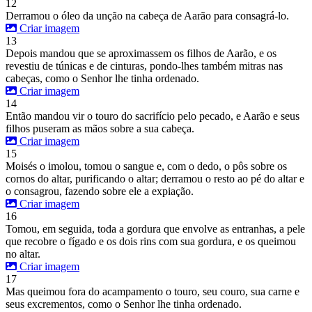
12
Derramou o óleo da unção na cabeça de Aarão para consagrá-lo.
Criar imagem
13
Depois mandou que se aproximassem os filhos de Aarão, e os
revestiu de túnicas e de cinturas, pondo-lhes também mitras nas
cabeças, como o Senhor lhe tinha ordenado.
Criar imagem
14
Então mandou vir o touro do sacrifício pelo pecado, e Aarão e seus
filhos puseram as mãos sobre a sua cabeça.
Criar imagem
15
Moisés o imolou, tomou o sangue e, com o dedo, o pôs sobre os
cornos do altar, purificando o altar; derramou o resto ao pé do altar e
o consagrou, fazendo sobre ele a expiação.
Criar imagem
16
Tomou, em seguida, toda a gordura que envolve as entranhas, a pele
que recobre o fígado e os dois rins com sua gordura, e os queimou
no altar.
Criar imagem
17
Mas queimou fora do acampamento o touro, seu couro, sua carne e
seus excrementos, como o Senhor lhe tinha ordenado.