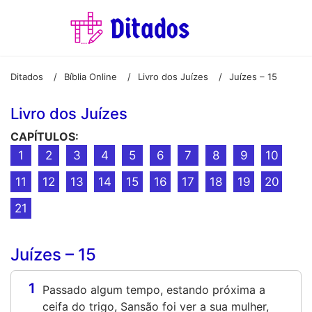
Ditados
Bíblia Online
Livro dos Juízes
Juízes – 15
/
/
/
Livro dos Juízes
CAPÍTULOS:
1
2
3
4
5
6
7
8
9
10
11
12
13
14
15
16
17
18
19
20
21
Juízes – 15
1
Passado algum tempo, estando próxima a
ceifa do trigo, Sansão foi ver a sua mulher,