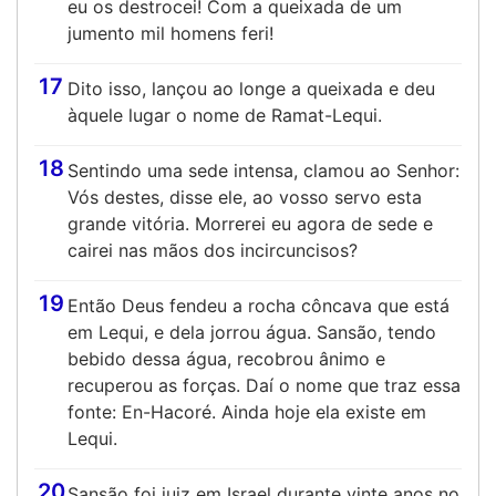
eu os destrocei! Com a queixada de um
jumento mil homens feri!
17
Dito isso, lançou ao longe a queixada e deu
àquele lugar o nome de Ramat-Lequi.
18
Sentindo uma sede intensa, clamou ao Senhor:
Vós destes, disse ele, ao vosso servo esta
grande vitória. Morrerei eu agora de sede e
cairei nas mãos dos incircuncisos?
19
Então Deus fendeu a rocha côncava que está
em Lequi, e dela jorrou água. Sansão, tendo
bebido dessa água, recobrou ânimo e
recuperou as forças. Daí o nome que traz essa
fonte: En-Hacoré. Ainda hoje ela existe em
Lequi.
20
Sansão foi juiz em Israel durante vinte anos no