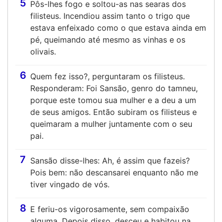
5
Pôs-lhes fogo e soltou-as nas searas dos
filisteus. Incendiou assim tanto o trigo que
estava enfeixado como o que estava ainda em
pé, queimando até mesmo as vinhas e os
olivais.
6
Quem fez isso?, perguntaram os filisteus.
Responderam: Foi Sansão, genro do tamneu,
porque este tomou sua mulher e a deu a um
de seus amigos. Então subiram os filisteus e
queimaram a mulher juntamente com o seu
pai.
7
Sansão disse-lhes: Ah, é assim que fazeis?
Pois bem: não descansarei enquanto não me
tiver vingado de vós.
8
E feriu-os vigorosamente, sem compaixão
alguma. Depois disso, desceu e habitou na