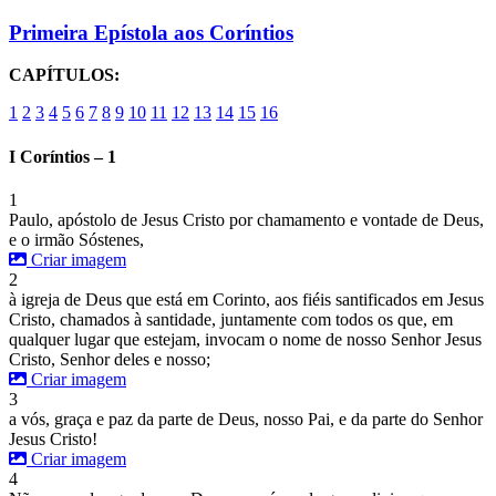
Primeira Epístola aos Coríntios
CAPÍTULOS:
1
2
3
4
5
6
7
8
9
10
11
12
13
14
15
16
I Coríntios – 1
1
Paulo, apóstolo de Jesus Cristo por chamamento e vontade de Deus,
e o irmão Sóstenes,
Criar imagem
2
à igreja de Deus que está em Corinto, aos fiéis santificados em Jesus
Cristo, chamados à santidade, juntamente com todos os que, em
qualquer lugar que estejam, invocam o nome de nosso Senhor Jesus
Cristo, Senhor deles e nosso;
Criar imagem
3
a vós, graça e paz da parte de Deus, nosso Pai, e da parte do Senhor
Jesus Cristo!
Criar imagem
4