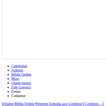
Categorias
Autores
Bíblia Online
Blog
Quem somos
Fale conosco
Entrar
Cadastrar
Ditados
/
Bíblia Online
/
Primeira Epístola aos Coríntios
/
I Coríntios – 1