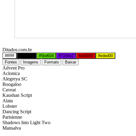
Ditados.com.br
#ffffff
#000000
#5bd604
#7100e2
#dd0000
#eded00
Fontes
Imagens
Formato
Baixar
Advent Pro
Aclonica
Alegreya SC
Boogaloo
Caveat
Kaushan Script
Alata
Lobster
Dancing Script
Parisienne
Shadows Into Light Two
Mansalva