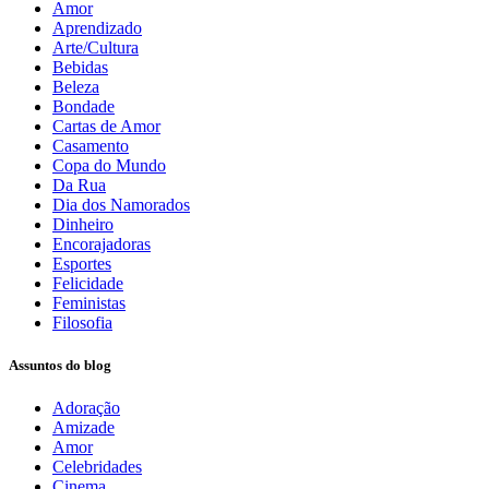
Amor
Aprendizado
Arte/Cultura
Bebidas
Beleza
Bondade
Cartas de Amor
Casamento
Copa do Mundo
Da Rua
Dia dos Namorados
Dinheiro
Encorajadoras
Esportes
Felicidade
Feministas
Filosofia
Assuntos do blog
Adoração
Amizade
Amor
Celebridades
Cinema