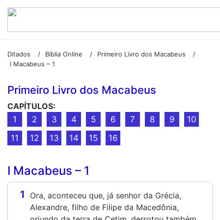
Ditados
Bíblia Online
Primeiro Livro dos Macabeus
/
/
/
I Macabeus – 1
Primeiro Livro dos Macabeus
CAPÍTULOS:
1
2
3
4
5
6
7
8
9
10
11
12
13
14
15
16
I Macabeus – 1
1
Ora, aconteceu que, já senhor da Grécia,
Alexandre, filho de Filipe da Macedônia,
oriundo da terra de Cetim, derrotou também