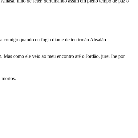
 e Amasa, filho de Jeter, derramando assim em pleno tempo de paz o
para comigo quando eu fugia diante de teu irmão Absalão.
. Mas como ele veio ao meu encontro até o Jordão, jurei-lhe por
s mortos.