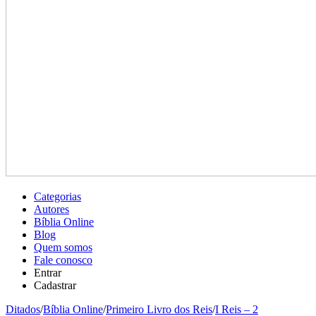
Categorias
Autores
Bíblia Online
Blog
Quem somos
Fale conosco
Entrar
Cadastrar
Ditados
/
Bíblia Online
/
Primeiro Livro dos Reis
/
I Reis – 2