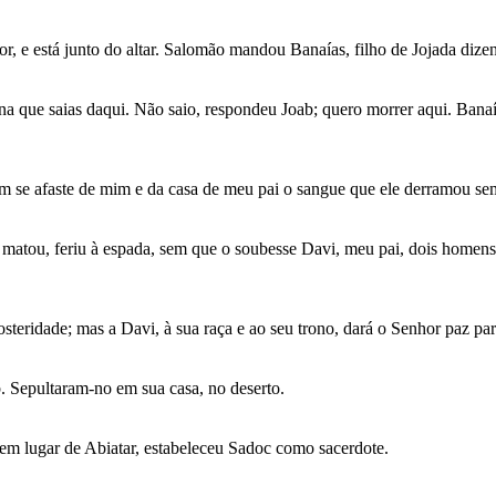
r, e está junto do altar. Salomão mandou Banaías, filho de Jojada dizen
a que saias daqui. Não saio, respondeu Joab; quero morrer aqui. Banaías
ssim se afaste de mim e da casa de meu pai o sangue que ele derramou s
 matou, feriu à espada, sem que o soubesse Davi, meu pai, dois homens 
.
steridade; mas a Davi, à sua raça e ao seu trono, dará o Senhor paz pa
b. Sepultaram-no em sua casa, no deserto.
e em lugar de Abiatar, estabeleceu Sadoc como sacerdote.