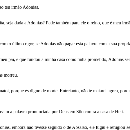
ao teu irmão Adonias.
ta, seja dada a Adonias? Pede também para ele o reino, que é meu irmã
om o último rigor, se Adonias não pagar esta palavra com a sua própri
 meu pai, e que fundou a minha casa como tinha prometido, Adonias se
as morreu.
natot, porque és digno de morte. Entretanto, não te matarei agora, porq
assim a palavra pronunciada por Deus em Silo contra a casa de Heli.
nias, embora não tivesse seguido o de Absalão, ele fugiu e refugiou-se