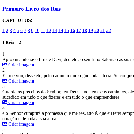
Primeiro Livro dos Reis
CAPÍTULOS:
1
2
3
4
5
6
7
8
9
10
11
12
13
14
15
16
17
18
19
20
21
22
I Reis – 2
1
Aproximando-se o fim de Davi, deu ele ao seu filho Salomão as suas (
Criar imagem
2
Eu me vou, disse ele, pelo caminho que segue toda a terra. Sê corajo
Criar imagem
3
Guarda os preceitos do Senhor, teu Deus; anda em seus caminhos, obse
sucedido em tudo o que fizeres e em tudo o que empreenderes,
Criar imagem
4
e o Senhor cumprirá a promessa que me fez, isto é, que eu terei semp
coração e de toda a sua alma.
Criar imagem
5