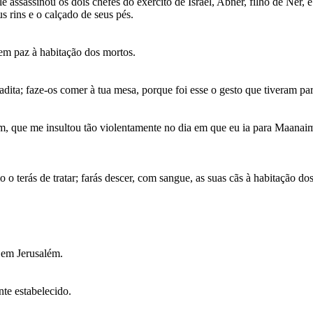
 assassinou os dois chefes do exército de Israel, Abner, filho de Ner,
 rins e o calçado de seus pés.
em paz à habitação dos mortos.
laadita; faze-os comer à tua mesa, porque foi esse o gesto que tiveram 
m, que me insultou tão violentamente no dia em que eu ia para Maanaim
o terás de tratar; farás descer, com sangue, as suas cãs à habitação do
s em Jerusalém.
nte estabelecido.