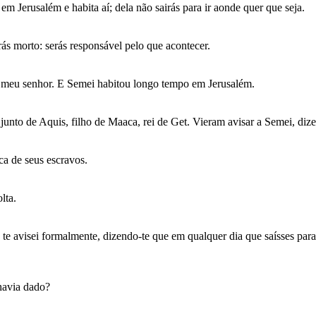
m Jerusalém e habita aí; dela não sairás para ir aonde quer que seja.
rás morto: serás responsável pelo que acontecer.
, meu senhor. E Semei habitou longo tempo em Jerusalém.
junto de Aquis, filho de Maaca, rei de Get. Vieram avisar a Semei, diz
ca de seus escravos.
lta.
 te avisei formalmente, dizendo-te que em qualquer dia que saísses par
havia dado?