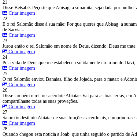
21
Disse Betsabé: Peço-te que Abisag, a sunamita, seja dada por mulher 
Criar imagem
22
E o rei Salomão disse à sua mãe: Por que queres que Abisag, a sunami
de Sarvia...
Criar imagem
23
Jurou então o rei Salomão em nome de Deus, dizendo: Deus me trate c
Criar imagem
24
Pela vida de Deus que me estabeleceu solidamente no trono de Davi,
Criar imagem
25
O rei Salomão enviou Banaías, filho de Jojada, para o matar; e Adoni
Criar imagem
26
Disse também o rei ao sacerdote Abiatar: Vai para as tuas terras, em A
compartilhaste todas as suas provações.
Criar imagem
27
Salomão destituiu Abiatar de suas funções sacerdotais, cumprindo-se 
Criar imagem
28
Quando chegou esta notícia a Joab, que tinha seguido o partido de Ado