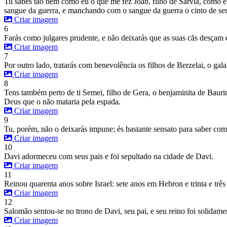
Tu sabes tão bem como eu o que me fez Joab, filho de Sarvia, como ele
sangue da guerra, e manchando com o sangue da guerra o cinto de seus
Criar imagem
6
Farás como julgares prudente, e não deixarás que as suas cãs desçam 
Criar imagem
7
Por outro lado, tratarás com benevolência os filhos de Berzelai, o ga
Criar imagem
8
Tens também perto de ti Semei, filho de Gera, o benjaminita de Bauri
Deus que o não mataria pela espada.
Criar imagem
9
Tu, porém, não o deixarás impune; és bastante sensato para saber como 
Criar imagem
10
Davi adormeceu com seus pais e foi sepultado na cidade de Davi.
Criar imagem
11
Reinou quarenta anos sobre Israel: sete anos em Hebron e trinta e trê
Criar imagem
12
Salomão sentou-se no trono de Davi, seu pai, e seu reino foi solidame
Criar imagem