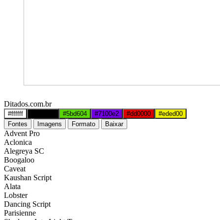
Ditados.com.br
#ffffff
#000000
#5bd604
#7100e2
#dd0000
#eded00
Fontes
Imagens
Formato
Baixar
Advent Pro
Aclonica
Alegreya SC
Boogaloo
Caveat
Kaushan Script
Alata
Lobster
Dancing Script
Parisienne