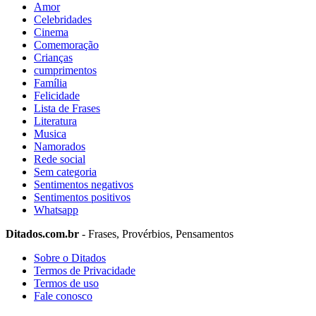
Amor
Celebridades
Cinema
Comemoração
Crianças
cumprimentos
Família
Felicidade
Lista de Frases
Literatura
Musica
Namorados
Rede social
Sem categoria
Sentimentos negativos
Sentimentos positivos
Whatsapp
Ditados.com.br
- Frases, Provérbios, Pensamentos
Sobre o Ditados
Termos de Privacidade
Termos de uso
Fale conosco