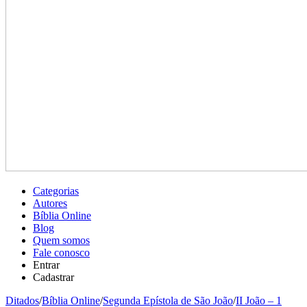
Categorias
Autores
Bíblia Online
Blog
Quem somos
Fale conosco
Entrar
Cadastrar
Ditados
/
Bíblia Online
/
Segunda Epístola de São João
/
II João – 1