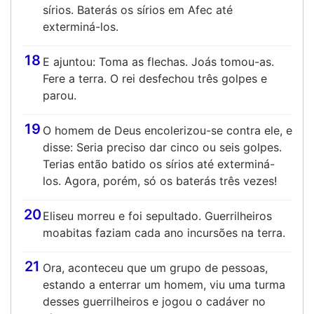
sírios. Baterás os sírios em Afec até
exterminá-los.
18
E ajuntou: Toma as flechas. Joás tomou-as.
Fere a terra. O rei desfechou três golpes e
parou.
19
O homem de Deus encolerizou-se contra ele, e
disse: Seria preciso dar cinco ou seis golpes.
Terias então batido os sírios até exterminá-
los. Agora, porém, só os baterás três vezes!
20
Eliseu morreu e foi sepultado. Guerrilheiros
moabitas faziam cada ano incursões na terra.
21
Ora, aconteceu que um grupo de pessoas,
estando a enterrar um homem, viu uma turma
desses guerrilheiros e jogou o cadáver no