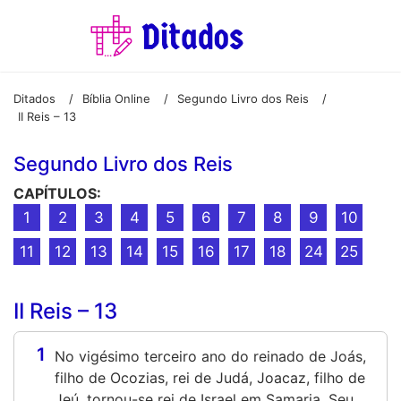
Ditados
Bíblia Online
Segundo Livro dos Reis
/
/
/
II Reis – 13
Segundo Livro dos Reis
CAPÍTULOS:
1
2
3
4
5
6
7
8
9
10
11
12
13
14
15
16
17
18
24
25
II Reis – 13
1
No vigésimo terceiro ano do reinado de Joás,
filho de Ocozias, rei de Judá, Joacaz, filho de
Jeú, tornou-se rei de Israel em Samaria. Seu