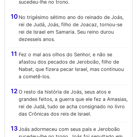
sucedeu-lhe no trono.
10
No trigésimo sétimo ano do reinado de Joás,
rei de Judá, Joás, filho de Joacaz, tornou-se
rei de Israel em Samaria. Seu reino durou
dezesseis anos.
11
Fez o mal aos olhos do Senhor, e não se
afastou dos pecados de Jeroboão, filho de
Nabat, que fizera pecar Israel, mas continuou
a cometê-los.
12
O resto da história de Joás, seus atos e
grandes feitos, a guerra que ele fez a Amasias,
rei de Judá, tudo se acha consignado no livro
das Crônicas dos reis de Israel.
13
Joás adormeceu com seus pais e Jeroboão
sucedeu-lhe no trono. Joás foi sepultado em