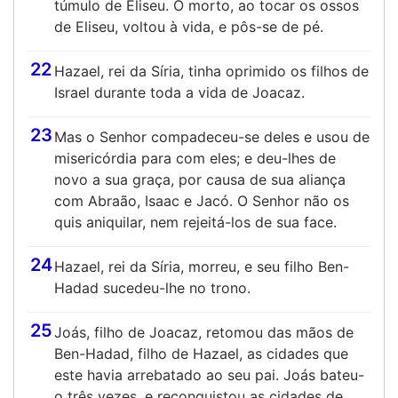
túmulo de Eliseu. O morto, ao tocar os ossos
de Eliseu, voltou à vida, e pôs-se de pé.
22
Hazael, rei da Síria, tinha oprimido os filhos de
Israel durante toda a vida de Joacaz.
23
Mas o Senhor compadeceu-se deles e usou de
misericórdia para com eles; e deu-lhes de
novo a sua graça, por causa de sua aliança
com Abraão, Isaac e Jacó. O Senhor não os
quis aniquilar, nem rejeitá-los de sua face.
24
Hazael, rei da Síria, morreu, e seu filho Ben-
Hadad sucedeu-lhe no trono.
25
Joás, filho de Joacaz, retomou das mãos de
Ben-Hadad, filho de Hazael, as cidades que
este havia arrebatado ao seu pai. Joás bateu-
o três vezes, e reconquistou as cidades de