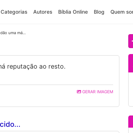
Categorias
Autores
Bíblia Online
Blog
Quem so
99% dos homens dão uma má reputação ao resto.
 reputação ao resto.
GERAR IMAGEM
ido...