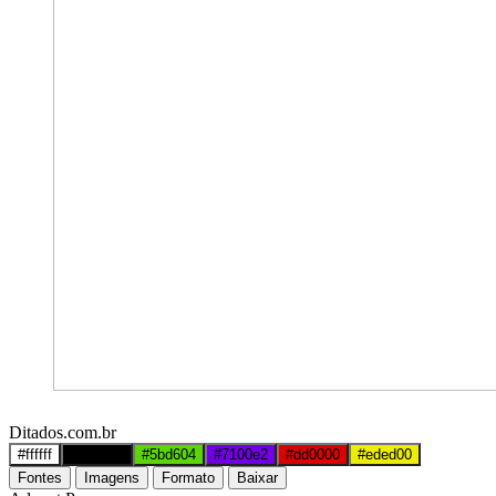
Ditados.com.br
#ffffff
#000000
#5bd604
#7100e2
#dd0000
#eded00
Fontes
Imagens
Formato
Baixar