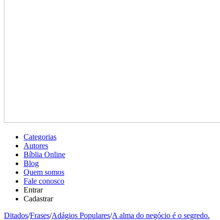
Categorias
Autores
Bíblia Online
Blog
Quem somos
Fale conosco
Entrar
Cadastrar
Ditados
/
Frases
/
Adágios Populares
/
A alma do negócio é o segredo.