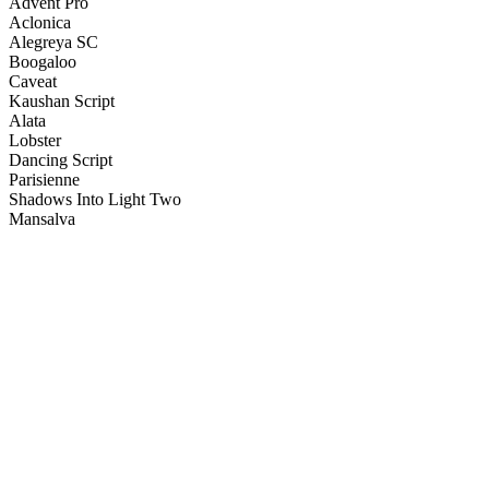
Advent Pro
Aclonica
Alegreya SC
Boogaloo
Caveat
Kaushan Script
Alata
Lobster
Dancing Script
Parisienne
Shadows Into Light Two
Mansalva