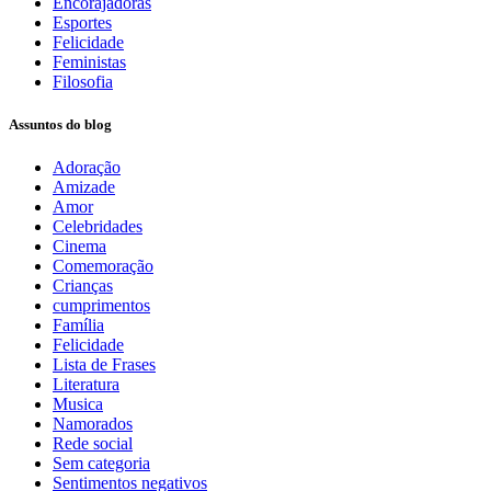
Encorajadoras
Esportes
Felicidade
Feministas
Filosofia
Assuntos do blog
Adoração
Amizade
Amor
Celebridades
Cinema
Comemoração
Crianças
cumprimentos
Família
Felicidade
Lista de Frases
Literatura
Musica
Namorados
Rede social
Sem categoria
Sentimentos negativos