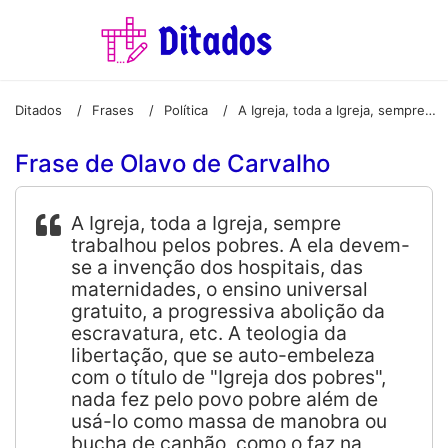
Ditados
Frases
Política
A Igreja, toda a Igreja, sempre trabalhou pelos pobres. A ela devem-se a invenção dos hospitais, das maternidades, o ensino universal gratuito, a progressiva abolição da escravatura, etc. A teologia da libertação, que se auto-embeleza com o título de "Igreja dos pobres", nada fez pelo povo pobre além de usá-lo como massa de manobra ou bucha de canhão, como o faz na Colômbia e em Cuba
/
/
/
Frase de Olavo de Carvalho
A Igreja, toda a Igreja, sempre
trabalhou pelos pobres. A ela devem-
se a invenção dos hospitais, das
maternidades, o ensino universal
gratuito, a progressiva abolição da
escravatura, etc. A teologia da
libertação, que se auto-embeleza
com o título de "Igreja dos pobres",
nada fez pelo povo pobre além de
usá-lo como massa de manobra ou
bucha de canhão, como o faz na