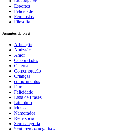
Encorajadoras
Esportes
Felicidade
Feministas
Filosofia
Assuntos do blog
Adoração
Amizade
Amor
Celebridades
Cinema
Comemoração
Crianças
cumprimentos
Família
Felicidade
Lista de Frases
Literatura
Musica
Namorados
Rede social
Sem categoria
Sentimentos negativos