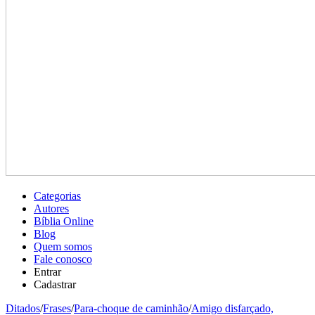
Categorias
Autores
Bíblia Online
Blog
Quem somos
Fale conosco
Entrar
Cadastrar
Ditados
/
Frases
/
Para-choque de caminhão
/
Amigo disfarçado,