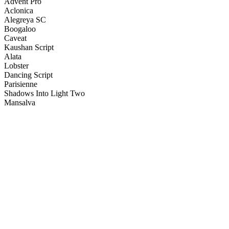
Advent Pro
Aclonica
Alegreya SC
Boogaloo
Caveat
Kaushan Script
Alata
Lobster
Dancing Script
Parisienne
Shadows Into Light Two
Mansalva