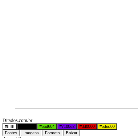
Ditados.com.br
#ffffff
#000000
#5bd604
#7100e2
#dd0000
#eded00
Fontes
Imagens
Formato
Baixar