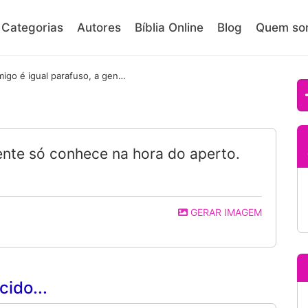
Categorias
Autores
Bíblia Online
Blog
Quem so
Amigo é igual parafuso, a gente só conhece na hora do aperto.
ente só conhece na hora do aperto.
GERAR IMAGEM
ido...