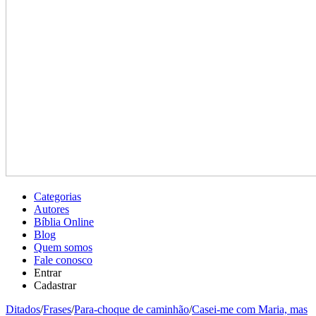
Categorias
Autores
Bíblia Online
Blog
Quem somos
Fale conosco
Entrar
Cadastrar
Ditados
/
Frases
/
Para-choque de caminhão
/
Casei-me com Maria, mas