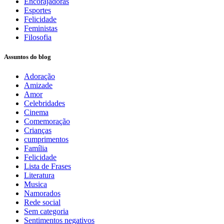
Encorajadoras
Esportes
Felicidade
Feministas
Filosofia
Assuntos do blog
Adoração
Amizade
Amor
Celebridades
Cinema
Comemoração
Crianças
cumprimentos
Família
Felicidade
Lista de Frases
Literatura
Musica
Namorados
Rede social
Sem categoria
Sentimentos negativos