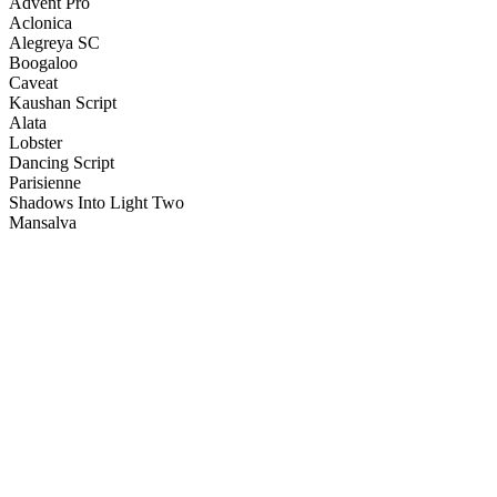
Advent Pro
Aclonica
Alegreya SC
Boogaloo
Caveat
Kaushan Script
Alata
Lobster
Dancing Script
Parisienne
Shadows Into Light Two
Mansalva