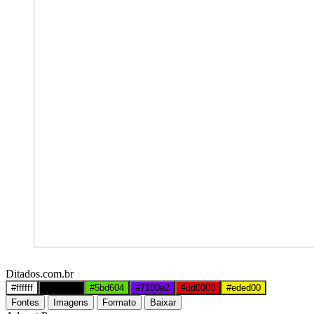
Ditados.com.br
#ffffff
#000000
#5bd604
#7100e2
#dd0000
#eded00
Fontes
Imagens
Formato
Baixar