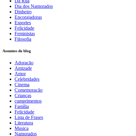
Da Rua
Dia dos Namorados
Dinheiro
Encorajadoras
Esportes
Felicidade
Feministas
Filosofia
Assuntos do blog
Adoração
Amizade
Amor
Celebridades
Cinema
Comemoração
Crianças
cumprimentos
Família
Felicidade
Lista de Frases
Literatura
Musica
Namorados