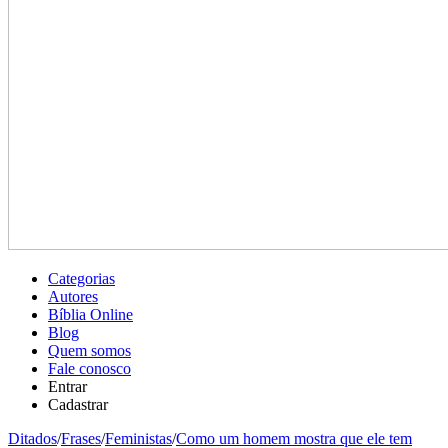
Categorias
Autores
Bíblia Online
Blog
Quem somos
Fale conosco
Entrar
Cadastrar
Ditados
/
Frases
/
Feministas
/
Como um homem mostra que ele tem