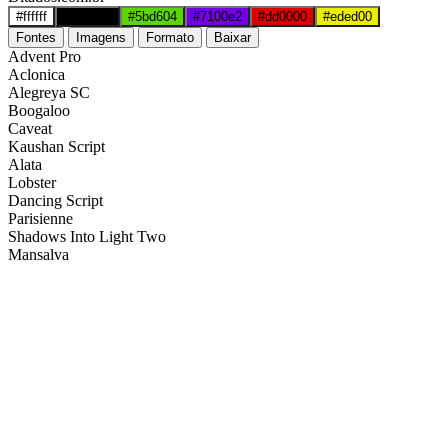
#ffffff
#000000
#5bd604
#7100e2
#dd0000
#eded00
Fontes
Imagens
Formato
Baixar
Advent Pro
Aclonica
Alegreya SC
Boogaloo
Caveat
Kaushan Script
Alata
Lobster
Dancing Script
Parisienne
Shadows Into Light Two
Mansalva