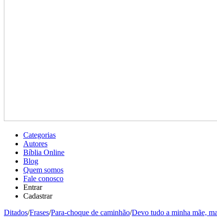
Categorias
Autores
Bíblia Online
Blog
Quem somos
Fale conosco
Entrar
Cadastrar
Ditados
/
Frases
/
Para-choque de caminhão
/
Devo tudo a minha mãe, mas