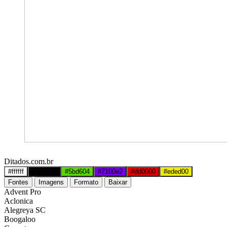
Ditados.com.br
#ffffff
#000000
#5bd604
#7100e2
#dd0000
#eded00
Fontes
Imagens
Formato
Baixar
Advent Pro
Aclonica
Alegreya SC
Boogaloo