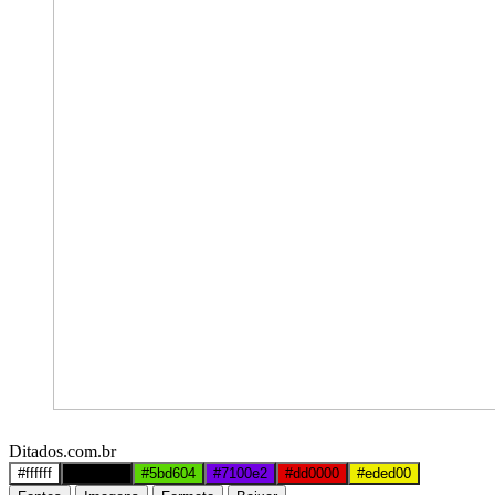
Ditados.com.br
#ffffff
#000000
#5bd604
#7100e2
#dd0000
#eded00