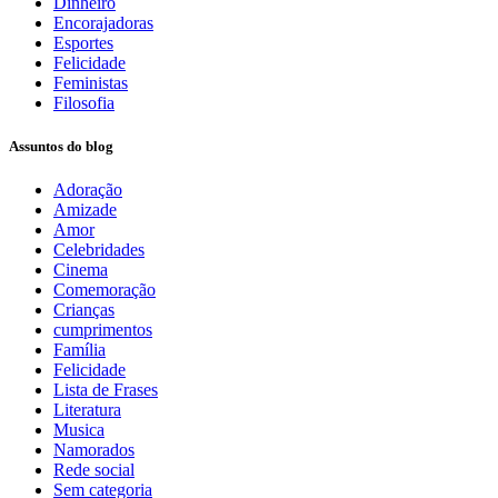
Dinheiro
Encorajadoras
Esportes
Felicidade
Feministas
Filosofia
Assuntos do blog
Adoração
Amizade
Amor
Celebridades
Cinema
Comemoração
Crianças
cumprimentos
Família
Felicidade
Lista de Frases
Literatura
Musica
Namorados
Rede social
Sem categoria