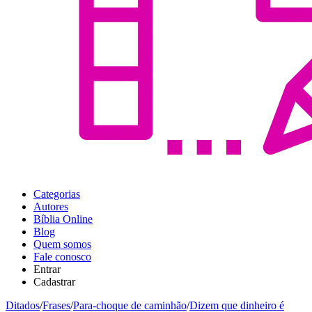
Categorias
Autores
Bíblia Online
Blog
Quem somos
Fale conosco
Entrar
Cadastrar
Ditados
/
Frases
/
Para-choque de caminhão
/
Dizem que dinheiro é