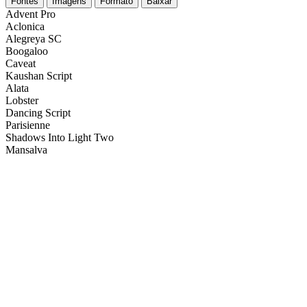
Fontes
Imagens
Formato
Baixar
Advent Pro
Aclonica
Alegreya SC
Boogaloo
Caveat
Kaushan Script
Alata
Lobster
Dancing Script
Parisienne
Shadows Into Light Two
Mansalva