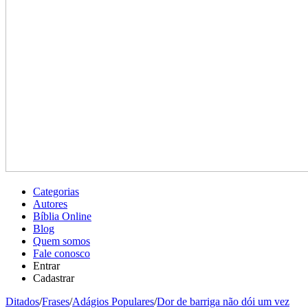
Categorias
Autores
Bíblia Online
Blog
Quem somos
Fale conosco
Entrar
Cadastrar
Ditados
/
Frases
/
Adágios Populares
/
Dor de barriga não dói um vez