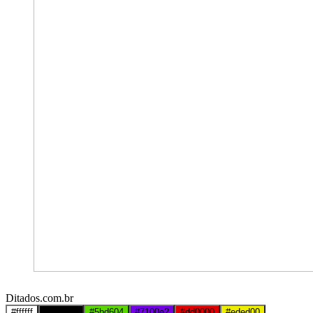
Ditados.com.br
#ffffff
#000000
#5bd604
#7100e2
#dd0000
#eded00