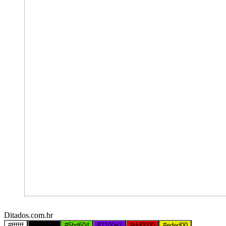
Ditados.com.br
#ffffff
#000000
#5bd604
#7100e2
#dd0000
#eded00