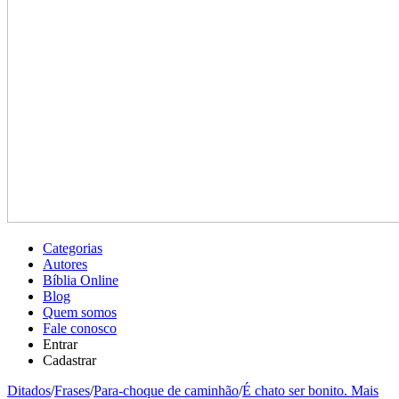
Categorias
Autores
Bíblia Online
Blog
Quem somos
Fale conosco
Entrar
Cadastrar
Ditados
/
Frases
/
Para-choque de caminhão
/
É chato ser bonito. Mais