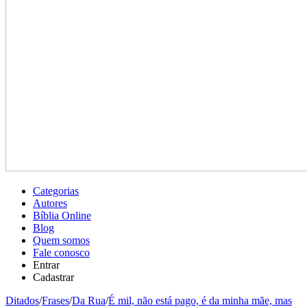
Categorias
Autores
Bíblia Online
Blog
Quem somos
Fale conosco
Entrar
Cadastrar
Ditados
/
Frases
/
Da Rua
/
É mil, não está pago, é da minha mãe, mas