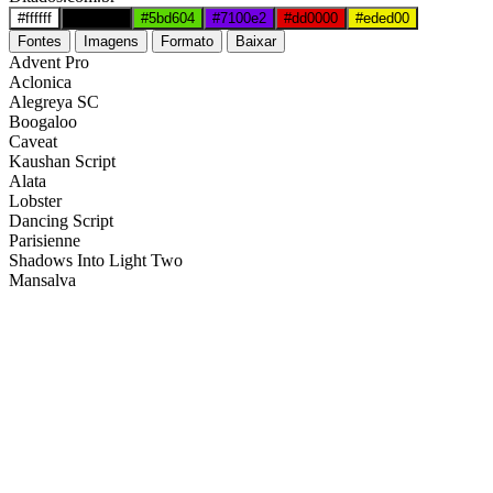
#ffffff
#000000
#5bd604
#7100e2
#dd0000
#eded00
Fontes
Imagens
Formato
Baixar
Advent Pro
Aclonica
Alegreya SC
Boogaloo
Caveat
Kaushan Script
Alata
Lobster
Dancing Script
Parisienne
Shadows Into Light Two
Mansalva