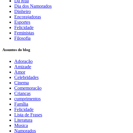
Da Rua
Dia dos Namorados
Dinheiro
Encorajadoras
Esportes
Felicidade
Feministas
Filosofia
Assuntos do blog
Adoração
Amizade
Amor
Celebridades
Cinema
Comemoração
Crianças
cumprimentos
Família
Felicidade
Lista de Frases
Literatura
Musica
Namorados